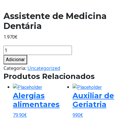
Assistente de Medicina
Dentária
1.970
€
Quantidade
de
Adicionar
Assistente
Categoria:
Uncategorized
de
Produtos Relacionados
Medicina
Dentária
Alergias
Auxiliar de
alimentares
Geriatria
79.90
€
990
€